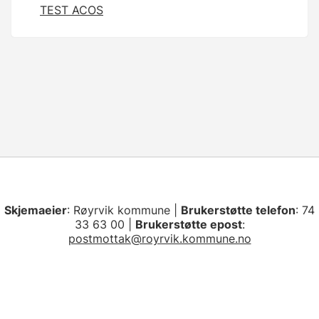
TEST ACOS
Skjemaeier
: Røyrvik kommune |
Brukerstøtte telefon
: 74
33 63 00 |
Brukerstøtte epost
:
postmottak@royrvik.kommune.no
Les personvernerklæring
|
Les om bruken av
informasjonskapsler