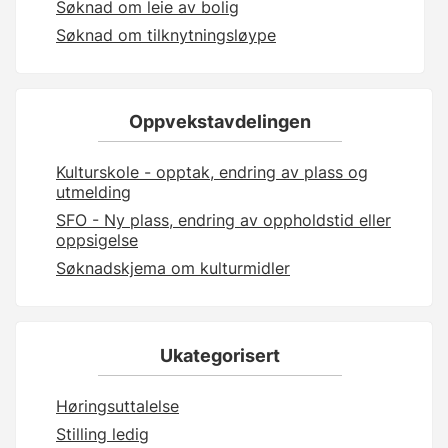
Søknad om leie av bolig
Søknad om tilknytningsløype
Oppvekstavdelingen
Kulturskole - opptak, endring av plass og
utmelding
SFO - Ny plass, endring av oppholdstid eller
oppsigelse
Søknadskjema om kulturmidler
Ukategorisert
Høringsuttalelse
Stilling ledig